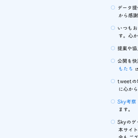
データ提
から感
いつもお
す。心
提案や協
公開を快
もたち
twee
に心から
Sky考察 
ます。
Skyの
本サイト
合もご