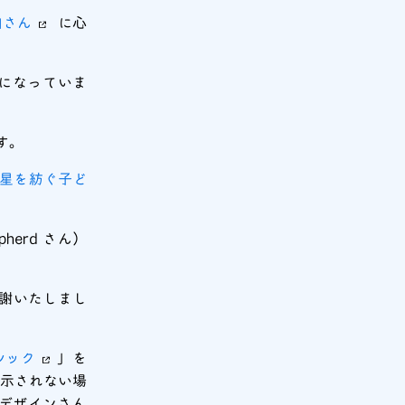
向さん
に心
になっていま
す。
ky星を紡ぐ子ど
epherd さん）
謝いたしまし
シック
」を
示されない場
デザインさん