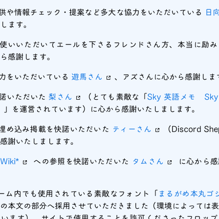
供や情報チェック・提案など多大な協力をいただいている
日
謝します。
使いいただいてエールを下さるフレンドさん方、本当に励み
から感謝します。
力をいただいている
遊馬さん
、アズさんに心から感謝しま
諾いただいた
梨さん
（とても素敵な「
Sky 英語メモ – S
」を運営されています）に心から感謝いたしまします。
tの埋め込み掲載を快諾いただいた
ティーさん
（Discord Sh
感謝いたしまします。
Wiki*
への参照を快諾いただいた
タムさん
に心から感
ゲーム内でも使用されている素敵なフォント「
まるがめ本丸ゴ
の本文の部分へ採用させていただきました（環境によっては表
ざいます）。サイトで使用することを許可くださったフロップ