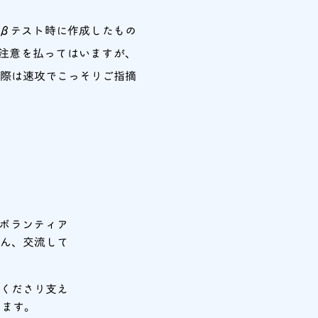
くβテスト時に作成したもの
の注意を払ってはいますが、
際は速攻でこっそりご指摘
るボランティア
さん、交流して
くださり支え
します。