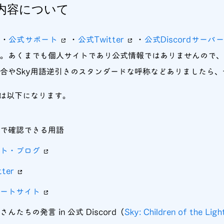
内容について
・
公式サポート
・
公式Twitter
・
公式Discordサーバー
。あくまでも個人サイトであり公式情報ではありませんので
合やSky用語逆引きのスタンダードな呼称などありましたら
位は以下になります。
内で確認できる用語
イト・ブログ
ter
ポートサイト
んたちの発言 in 公式 Discord（
Sky: Children of the Ligh