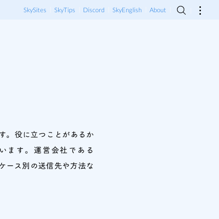
SkySites
SkyTips
Discord
SkyEnglish
About
ンサイトです。役に立つことがあるか
ています。運営会社である
ケース別の送信先や方法な