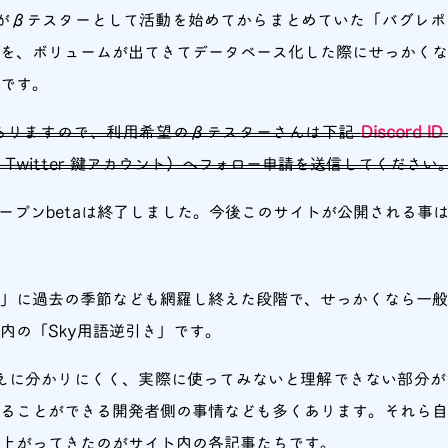
がβテスターとして活動を始めてからまとめていた「バグレポ
を、ボリュームが出てきてデータベース化した際にせっかくな
です。
ありますので、利用希望のβテスターさんは下記
Discord I
Twitter 鍵アカウント）へフォロー申請を送信してください
ってオープンbetaは終了しました。今後このサイトが公開される事
he Skyβ」に過去の季節なども網羅し終えた段階で、せっかくな
内の「Sky用語逆引き」です。
高機能ゆえに分かりにくく、実際に使ってみないと理解できない部分
ることができる開発者側の事情なども多くあります。それら
上がってきたのがサイト内の各記事たちです。